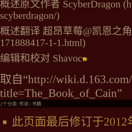
请以一个赫拉迪克学者，
概述原文作者
ScyberDragon
待这一切吧，
因为在我离去之后，你将
概述翻译
超昂草莓@凯恩之角
“这里的某些资料你可能
备受煎熬的那些噩梦中，
编辑和校对
Shavoc
说真的，那些噩梦可能是
取自“
http://wiki.d.163.com
亲爱的莉娅，请时刻把预
title=The_Book_of_Cain
”
的救赎的钥匙。
2个分类
:
传说
|
书籍
此页面最后修订于2012年3
“虽然我还没有完全弄明