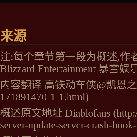
在今后的道路上，不管你
永远心存希望。
来源
尽管我知道，你并不相信
样也知道，
注:每个章节第一段为概述,作者为:
你很快就会相信的，也许
Blizzard Entertainment 暴雪娱
而且我还相信，如果说我
内容翻译
高铁动车侠@凯恩
那你，则是这个救赎中至
“这本书中的主要内容是
概述原文地址
Diablofans
有一些Neztem石刻壁画。