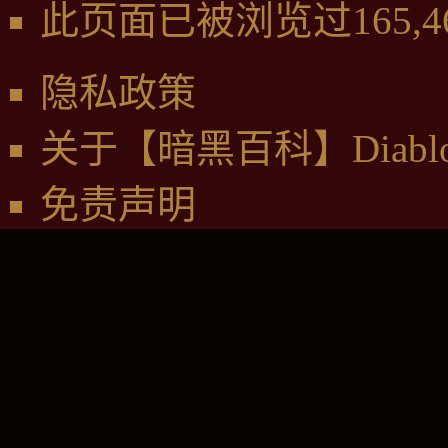
此页面已被浏览过165,4
崔斯特瑞姆所发生的事，
苏的先兆了。”
隐私政策
“但有一件事，我是知道
关于【暗黑百科】Diabl
命中注定的。
免责声明
有某种超越一切的东西，
确实存在。
我的先祖，杰瑞德·凯恩
也察觉到了它。
铭记于心，我的莉娅，有
在，正等着我们。”