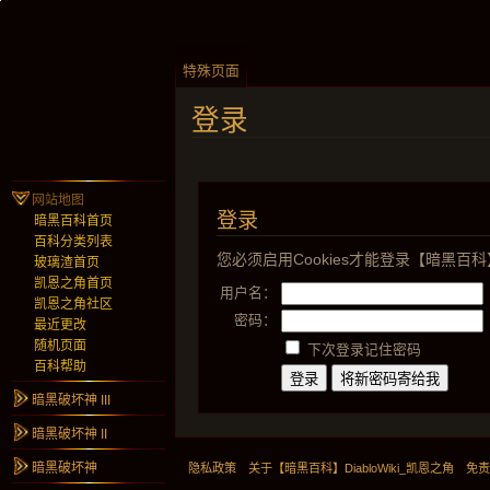
特殊页面
登录
网站地图
登录
暗黑百科首页
百科分类列表
您必须启用Cookies才能登录【暗黑百科】D
玻璃渣首页
凯恩之角首页
用户名：
凯恩之角社区
密码：
最近更改
随机页面
下次登录记住密码
百科帮助
暗黑破坏神 III
暗黑破坏神 II
暗黑破坏神
隐私政策
关于【暗黑百科】DiabloWiki_凯恩之角
免