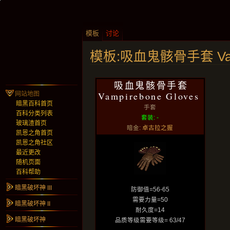
模板
讨论
模板:吸血鬼骸骨手套 Vampi
吸血鬼骸骨手套
Vampirebone Gloves
网站地图
暗黑百科首页
手套
百科分类列表
套装: -
玻璃渣首页
暗金:
卓古拉之握
凯恩之角首页
凯恩之角社区
最近更改
随机页面
百科帮助
暗黑破坏神 III
防御值=56-65
需要力量=50
暗黑破坏神 II
耐久度=14
暗黑破坏神
品质等级需要等级= 63/47