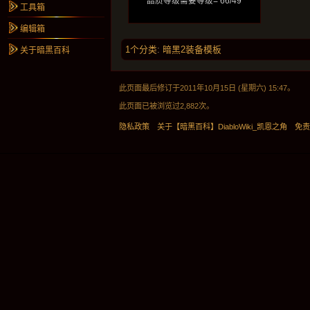
品质等级需要等级= 66/49
工具箱
编辑箱
1个分类
:
暗黑2装备模板
关于暗黑百科
此页面最后修订于2011年10月15日 (星期六) 15:47。
此页面已被浏览过2,882次。
隐私政策
关于【暗黑百科】DiabloWiki_凯恩之角
免