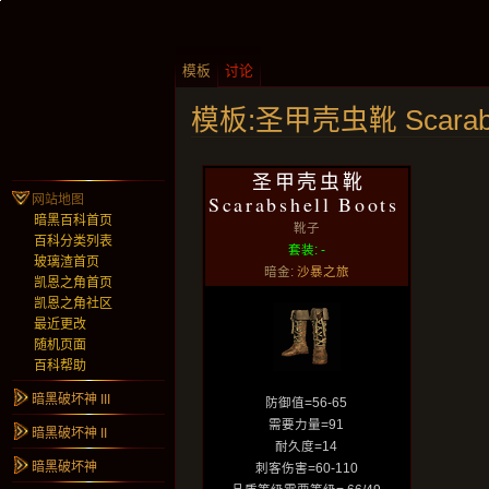
模板
讨论
模板:圣甲壳虫靴 Scarabsh
圣甲壳虫靴
Scarabshell Boots
网站地图
暗黑百科首页
靴子
百科分类列表
套装: -
玻璃渣首页
暗金:
沙暴之旅
凯恩之角首页
凯恩之角社区
最近更改
随机页面
百科帮助
暗黑破坏神 III
防御值=56-65
需要力量=91
暗黑破坏神 II
耐久度=14
暗黑破坏神
刺客伤害=60-110