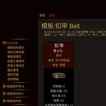
模板
讨论
模板:扣带 Belt
在2011年10月15日 (六) 15:30由
菠萝橙
(
讨论
|
贡献
)
(
差异
)
←上一修订
| 最新修订 (差异) | 下一修订→ (差
网站地图
扣带
暗黑百科首页
Belt
百科分类列表
腰带
玻璃渣首页
套装:
华宁的祝福
凯恩之角首页
暗金:
夜烟
凯恩之角社区
最近更改
随机页面
百科帮助
暗黑破坏神 III
防御值=5
需要力量= 25
暗黑破坏神 II
耐久度=16
格数=12
暗黑破坏神
品质等级需要等级= 12