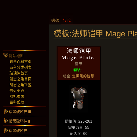
模板
讨论
模板:法师铠甲 Mage Pla
法师铠甲
Mage Plate
网站地图
暗黑百科首页
盔甲
百科分类列表
套装: -
玻璃渣首页
暗金:
魁黑刚的智慧
凯恩之角首页
凯恩之角社区
最近更改
随机页面
百科帮助
暗黑破坏神 III
暗黑破坏神 II
防御值=225-261
需要力量=55
暗黑破坏神
耐久度=60