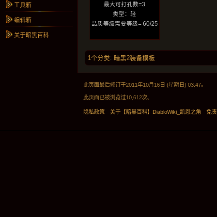
最大可打孔数=3
工具箱
类型：轻
编辑箱
品质等级需要等级= 60/25
关于暗黑百科
1个分类
:
暗黑2装备模板
此页面最后修订于2011年10月16日 (星期日) 03:47。
此页面已被浏览过10,612次。
隐私政策
关于【暗黑百科】DiabloWiki_凯恩之角
免