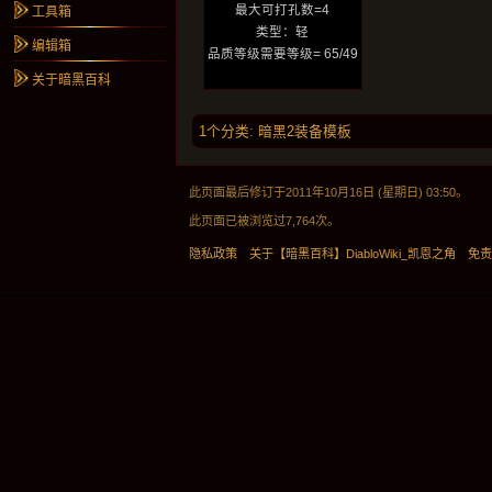
最大可打孔数=4
工具箱
类型：轻
编辑箱
品质等级需要等级= 65/49
关于暗黑百科
1个分类
:
暗黑2装备模板
此页面最后修订于2011年10月16日 (星期日) 03:50。
此页面已被浏览过7,764次。
隐私政策
关于【暗黑百科】DiabloWiki_凯恩之角
免