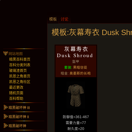
模板
讨论
模板:灰幕寿衣 Dusk Shr
灰幕寿衣
Dusk Shroud
网站地图
暗黑百科首页
盔甲
百科分类列表
套装:
黑暗信徒
玻璃渣首页
暗金:
奥墨斯的长袍
凯恩之角首页
凯恩之角社区
最近更改
随机页面
百科帮助
暗黑破坏神 III
暗黑破坏神 II
防御值=361-467
需要力量=77
暗黑破坏神
耐久度=20