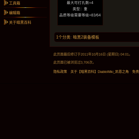
最大可打孔数=4
工具箱
类型：重
编辑箱
品质等级需要等级=83/64
关于暗黑百科
1个分类
:
暗黑2装备模板
此页面最后修订于2011年10月16日 (星期日) 04:01。
此页面已被浏览过3,706次。
隐私政策
关于【暗黑百科】DiabloWiki_凯恩之角
免