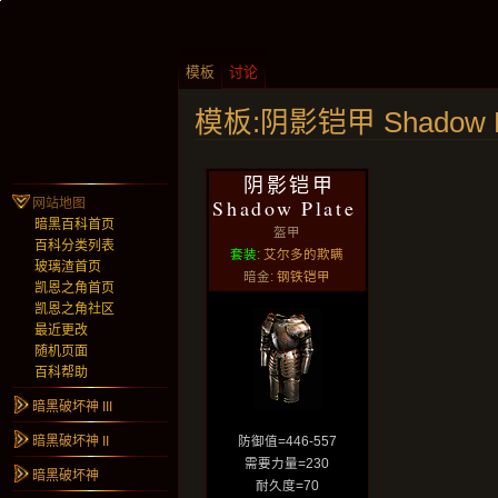
模板
讨论
模板:阴影铠甲 Shadow P
阴影铠甲
Shadow Plate
网站地图
暗黑百科首页
盔甲
百科分类列表
套装:
艾尔多的欺瞒
玻璃渣首页
暗金:
钢铁铠甲
凯恩之角首页
凯恩之角社区
最近更改
随机页面
百科帮助
暗黑破坏神 III
暗黑破坏神 II
防御值=446-557
需要力量=230
暗黑破坏神
耐久度=70