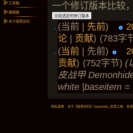
一个修订版本比较
工具箱
编辑箱
关于暗黑百科
(当前 |
先前
)
2
论
|
贡献
)
(783字
(
当前
| 先前)
2
贡献
)
(752字节)
(
皮战甲 Demonhide Arm
white |baseitem 
隐私政策
关于【暗黑百科】DiabloWiki_凯恩之角
免