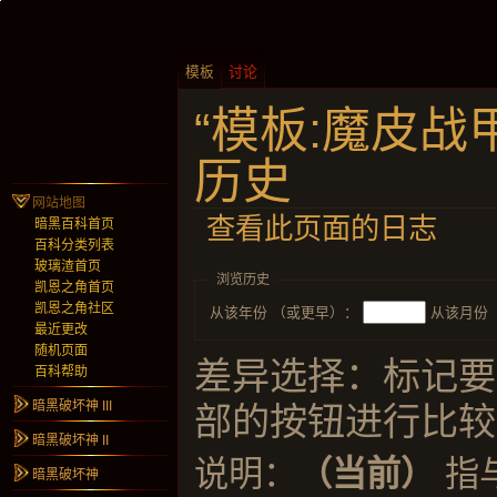
模板
讨论
“模板:魔皮战甲 
历史
网站地图
查看此页面的日志
暗黑百科首页
百科分类列表
玻璃渣首页
浏览历史
凯恩之角首页
凯恩之角社区
从该年份 （或更早）：
从该月份
最近更改
随机页面
差异选择：标记要
百科帮助
暗黑破坏神 III
部的按钮进行比较
暗黑破坏神 II
说明：
（当前）
指
暗黑破坏神