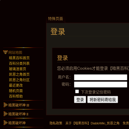
特殊页面
登录
网站地图
登录
暗黑百科首页
百科分类列表
您必须启用Cookies才能登录【暗黑百科】D
玻璃渣首页
凯恩之角首页
用户名：
凯恩之角社区
密码：
最近更改
随机页面
下次登录记住密码
百科帮助
暗黑破坏神 III
暗黑破坏神 II
暗黑破坏神
隐私政策
关于【暗黑百科】DiabloWiki_凯恩之角
免