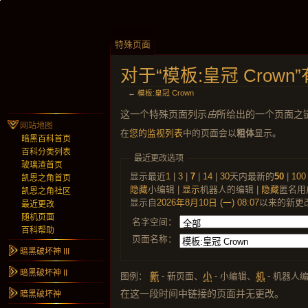
特殊页面
对于“模板:皇冠 Crow
←
模板:皇冠 Crown
这一个特殊页面列示
由
所给出的一个页面之
网站地图
在
您的监视列表
中的页面会以
粗体
显示。
暗黑百科首页
百科分类列表
最近更改选项
玻璃渣首页
显示最近
1
|
3
|
7
|
14
|
30
天内最新的
50
|
100
凯恩之角首页
隐藏
小编辑 |
显示
机器人的编辑 |
隐藏
匿名用
凯恩之角社区
显示自
2026年8月10日 (一) 08:07
以来的新更
最近更改
随机页面
名字空间：
百科帮助
页面名称：
暗黑破坏神 III
暗黑破坏神 II
图例：
新
- 新页面、
小
- 小编辑、
机
- 机器人
在这一段时间中链接的页面并无更改。
暗黑破坏神