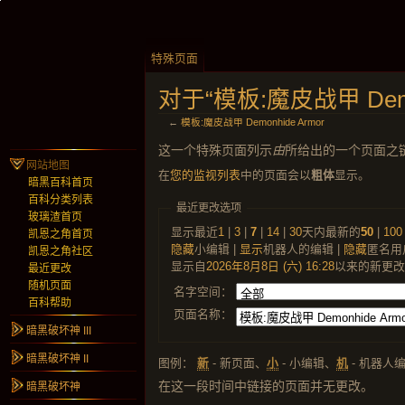
特殊页面
对于“模板:魔皮战甲 Dem
←
模板:魔皮战甲 Demonhide Armor
这一个特殊页面列示
由
所给出的一个页面之
网站地图
在
您的监视列表
中的页面会以
粗体
显示。
暗黑百科首页
百科分类列表
最近更改选项
玻璃渣首页
显示最近
1
|
3
|
7
|
14
|
30
天内最新的
50
|
100
凯恩之角首页
隐藏
小编辑 |
显示
机器人的编辑 |
隐藏
匿名用
凯恩之角社区
显示自
2026年8月8日 (六) 16:28
以来的新更改
最近更改
随机页面
名字空间：
百科帮助
页面名称：
暗黑破坏神 III
暗黑破坏神 II
图例：
新
- 新页面、
小
- 小编辑、
机
- 机器人
在这一段时间中链接的页面并无更改。
暗黑破坏神