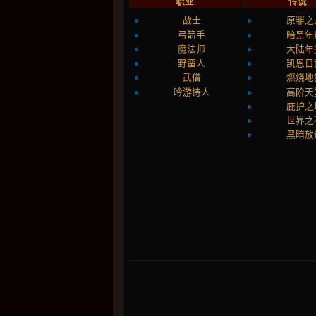
职业
传说
战士
原罪之
弓箭手
暗黑年
魔法师
大陆年
野蛮人
凯恩日
武僧
燃烧地
吟游诗人
高阶天
庇护之
世界之
黑暗放