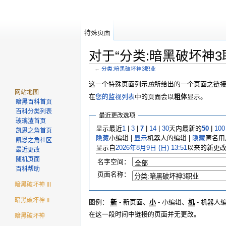
特殊页面
对于“分类:暗黑破坏神
←
分类:暗黑破坏神3职业
这一个特殊页面列示
由
所给出的一个页面之链
网站地图
在
您的监视列表
中的页面会以
粗体
显示。
暗黑百科首页
百科分类列表
最近更改选项
玻璃渣首页
显示最近
1
|
3
|
7
|
14
|
30
天内最新的
50
|
100
凯恩之角首页
隐藏
小编辑 |
显示
机器人的编辑 |
隐藏
匿名用
凯恩之角社区
显示自
2026年8月9日 (日) 13:51
以来的新更
最近更改
随机页面
名字空间：
百科帮助
页面名称：
暗黑破坏神 III
暗黑破坏神 II
图例：
新
- 新页面、
小
- 小编辑、
机
- 机器人
在这一段时间中链接的页面并无更改。
暗黑破坏神