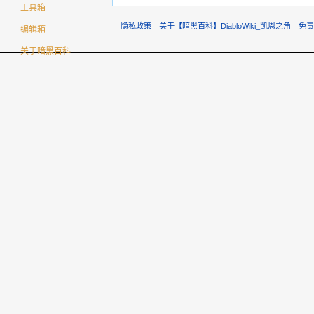
工具箱
隐私政策
关于【暗黑百科】DiabloWiki_凯恩之角
免
编辑箱
关于暗黑百科