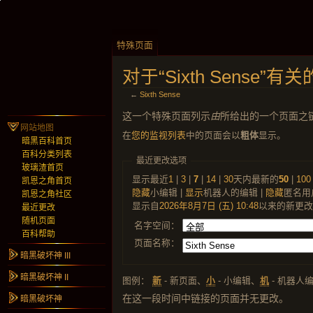
特殊页面
对于“Sixth Sense”
←
Sixth Sense
这一个特殊页面列示
由
所给出的一个页面之
网站地图
在
您的监视列表
中的页面会以
粗体
显示。
暗黑百科首页
百科分类列表
最近更改选项
玻璃渣首页
显示最近
1
|
3
|
7
|
14
|
30
天内最新的
50
|
100
凯恩之角首页
隐藏
小编辑 |
显示
机器人的编辑 |
隐藏
匿名用
凯恩之角社区
显示自
2026年8月7日 (五) 10:48
以来的新更改
最近更改
随机页面
名字空间：
百科帮助
页面名称：
暗黑破坏神 III
暗黑破坏神 II
图例：
新
- 新页面、
小
- 小编辑、
机
- 机器人
在这一段时间中链接的页面并无更改。
暗黑破坏神