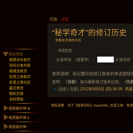
页面
讨论
“秘学奇才”的修订历史
查看此页面的日志
浏览历史
网站地图
从该年份 （或更早）：
从该月份
暗黑百科首页
百科分类列表
玻璃渣首页
差异选择：标记要比较修订版本的单选按钮
凯恩之角首页
说明：
（当前）
指与最新修订版本比较，
（先
凯恩之角社区
最近更改
(当前 | 先前)
2012年9月6日 (四) 06:09
鸡蛋
随机页面
百科帮助
隐私政策
关于【暗黑百科】DiabloWiki_凯恩之角
免
暗黑破坏神 III
暗黑破坏神 II
暗黑破坏神