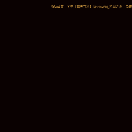
隐私政策
关于【暗黑百科】DiabloWiki_凯恩之角
免