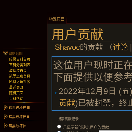
特殊页面
用户贡献
Shavoc
的贡献 （
讨论
网站地图
暗黑百科首页
这位用户现时正在
百科分类列表
玻璃渣首页
下面提供以便参
凯恩之角首页
凯恩之角社区
最近更改
2022年12月9日 (五)
随机页面
百科帮助
贡献
)
已被封禁，终
暗黑破坏神 III
暗黑破坏神 II
搜索贡献记录
暗黑破坏神
只显示新创建之用户的贡献