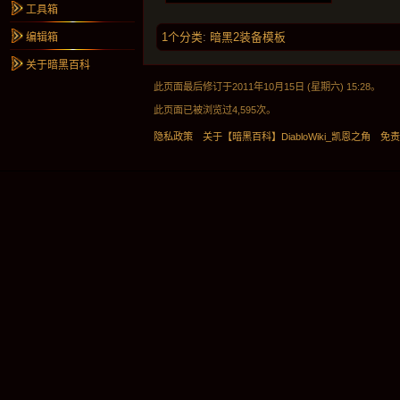
工具箱
1个分类
:
暗黑2装备模板
编辑箱
关于暗黑百科
此页面最后修订于2011年10月15日 (星期六) 15:28。
此页面已被浏览过4,595次。
隐私政策
关于【暗黑百科】DiabloWiki_凯恩之角
免