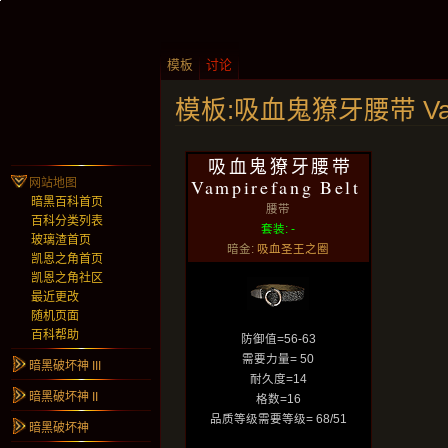
模板
讨论
模板:吸血鬼獠牙腰带 Vampi
吸血鬼獠牙腰带
Vampirefang Belt
网站地图
暗黑百科首页
腰带
百科分类列表
套装: -
玻璃渣首页
暗金:
吸血圣王之圈
凯恩之角首页
凯恩之角社区
最近更改
随机页面
百科帮助
防御值=56-63
需要力量= 50
暗黑破坏神 III
耐久度=14
暗黑破坏神 II
格数=16
品质等级需要等级= 68/51
暗黑破坏神