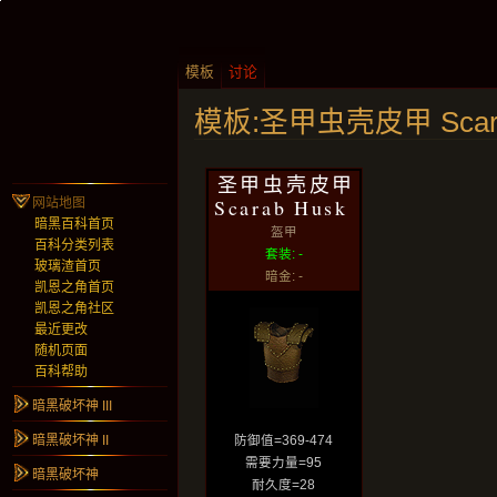
模板
讨论
模板:圣甲虫壳皮甲 Scara
圣甲虫壳皮甲
Scarab Husk
网站地图
暗黑百科首页
盔甲
百科分类列表
套装: -
玻璃渣首页
暗金: -
凯恩之角首页
凯恩之角社区
最近更改
随机页面
百科帮助
暗黑破坏神 III
暗黑破坏神 II
防御值=369-474
需要力量=95
暗黑破坏神
耐久度=28