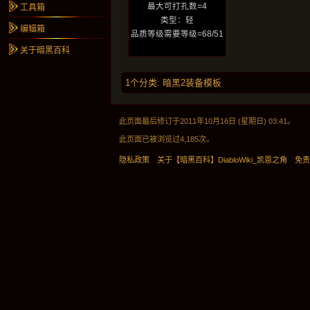
最大可打孔数=4
工具箱
类型：轻
编辑箱
品质等级需要等级=68/51
关于暗黑百科
1个分类
:
暗黑2装备模板
此页面最后修订于2011年10月16日 (星期日) 03:41。
此页面已被浏览过4,185次。
隐私政策
关于【暗黑百科】DiabloWiki_凯恩之角
免