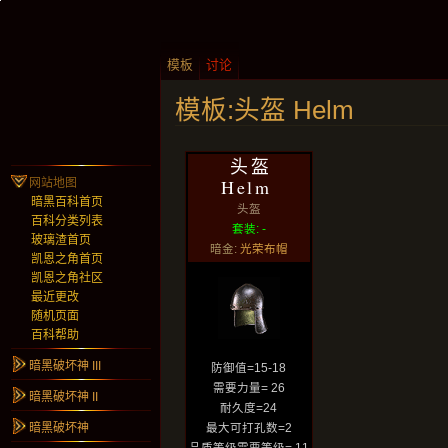
模板
讨论
模板:头盔 Helm
头盔
Helm
网站地图
暗黑百科首页
头盔
百科分类列表
套装: -
玻璃渣首页
暗金:
光荣布帽
凯恩之角首页
凯恩之角社区
最近更改
随机页面
百科帮助
暗黑破坏神 III
防御值=15-18
需要力量= 26
暗黑破坏神 II
耐久度=24
暗黑破坏神
最大可打孔数=2
品质等级需要等级= 11