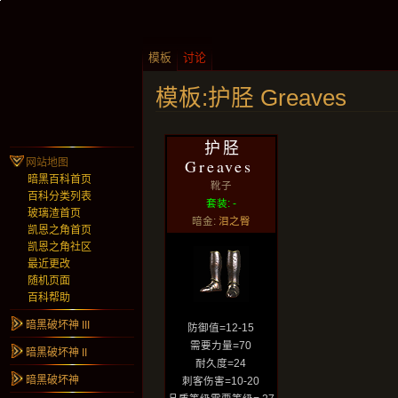
模板
讨论
模板:护胫 Greaves
护胫
Greaves
网站地图
暗黑百科首页
靴子
百科分类列表
套装: -
玻璃渣首页
暗金:
泪之臀
凯恩之角首页
凯恩之角社区
最近更改
随机页面
百科帮助
暗黑破坏神 III
防御值=12-15
需要力量=70
暗黑破坏神 II
耐久度=24
暗黑破坏神
刺客伤害=10-20