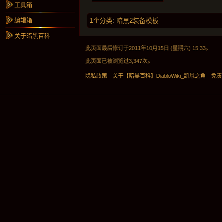
工具箱
1个分类
:
暗黑2装备模板
编辑箱
关于暗黑百科
此页面最后修订于2011年10月15日 (星期六) 15:33。
此页面已被浏览过3,347次。
隐私政策
关于【暗黑百科】DiabloWiki_凯恩之角
免