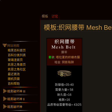
模板
讨论
模板:织网腰带 Mesh Bel
织网腰带
Mesh Belt
网站地图
暗黑百科首页
腰带
百科分类列表
套装:
塔拉夏的织细衣服
玻璃渣首页
暗金:
阴影陷阱
凯恩之角首页
凯恩之角社区
最近更改
随机页面
百科帮助
防御值=35-40
需要力量= 58
暗黑破坏神 III
耐久度=16
暗黑破坏神 II
格数=16
品质等级需要等级= 43/25
暗黑破坏神