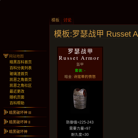
模板
讨论
模板:罗瑟战甲 Russet A
罗瑟战甲
Russet Armor
网站地图
暗黑百科首页
盔甲
百科分类列表
套装: -
玻璃渣首页
暗金:
诗寇蒂的愤怒
凯恩之角首页
凯恩之角社区
最近更改
随机页面
百科帮助
暗黑破坏神 III
暗黑破坏神 II
防御值=225-243
需要力量=97
暗黑破坏神
耐久度=30