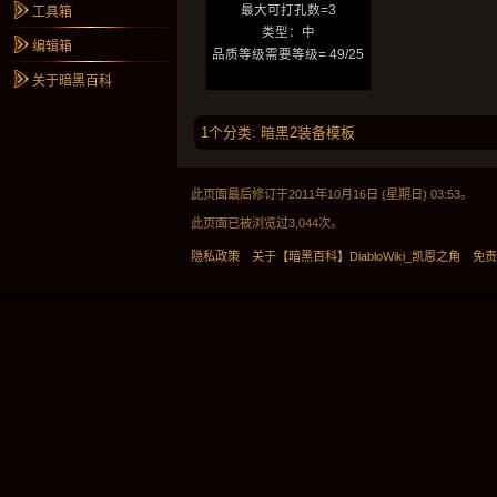
最大可打孔数=3
工具箱
类型：中
编辑箱
品质等级需要等级= 49/25
关于暗黑百科
1个分类
:
暗黑2装备模板
此页面最后修订于2011年10月16日 (星期日) 03:53。
此页面已被浏览过3,044次。
隐私政策
关于【暗黑百科】DiabloWiki_凯恩之角
免