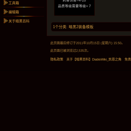
刺客伤害=4-10
工具箱
品质等级需要等级= 7
编辑箱
关于暗黑百科
1个分类
:
暗黑2装备模板
此页面最后修订于2011年10月15日 (星期六) 15:50。
此页面已被浏览过2,535次。
隐私政策
关于【暗黑百科】DiabloWiki_凯恩之角
免