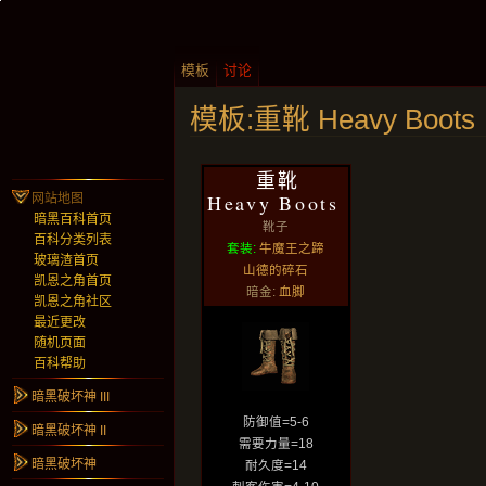
模板
讨论
模板:重靴 Heavy Boots
重靴
Heavy Boots
网站地图
暗黑百科首页
靴子
百科分类列表
套装:
牛魔王之蹄
玻璃渣首页
山德的碎石
凯恩之角首页
暗金:
血脚
凯恩之角社区
最近更改
随机页面
百科帮助
暗黑破坏神 III
防御值=5-6
暗黑破坏神 II
需要力量=18
暗黑破坏神
耐久度=14