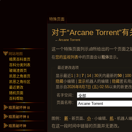
特殊页面
对于“Arcane Torren
←
Arcane Torrent
这一个特殊页面列示
由
所给出的一个页面之
网站地图
在
您的监视列表
中的页面会以
粗体
显示。
暗黑百科首页
百科分类列表
最近更改选项
玻璃渣首页
显示最近
1
|
3
|
7
|
14
|
30
天内最新的
50
|
100
凯恩之角首页
隐藏
小编辑 |
显示
机器人的编辑 |
隐藏
匿名用
凯恩之角社区
显示自
2026年8月7日 (五) 02:55
以来的新更改
最近更改
随机页面
名字空间：
百科帮助
页面名称：
暗黑破坏神 III
暗黑破坏神 II
图例：
新
- 新页面、
小
- 小编辑、
机
- 机器人
在这一段时间中链接的页面并无更改。
暗黑破坏神