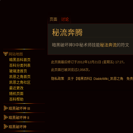
页面
讨论
秘流奔腾
暗黑破坏神3中秘术师技能
秘法奔流
的符文
网站地图
暗黑百科首页
此页面最后修订于2012年12月21日 (星期五) 17:27。
百科分类列表
此页面已被浏览过2,058次。
玻璃渣首页
凯恩之角首页
隐私政策
关于【暗黑百科】DiabloWiki_凯恩之角
免
凯恩之角社区
最近更改
随机页面
百科帮助
暗黑破坏神 III
暗黑破坏神 II
暗黑破坏神