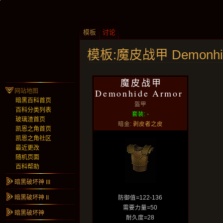
模板
讨论
模板:魔皮战甲 Demonhid
魔皮战甲
Demonhide Armor
网站地图
暗黑百科首页
盔甲
百科分类列表
套装: -
玻璃渣首页
暗金:
剥皮者之皮
凯恩之角首页
凯恩之角社区
最近更改
随机页面
百科帮助
暗黑破坏神 III
暗黑破坏神 II
防御值=122-136
需要力量=50
暗黑破坏神
耐久度=28