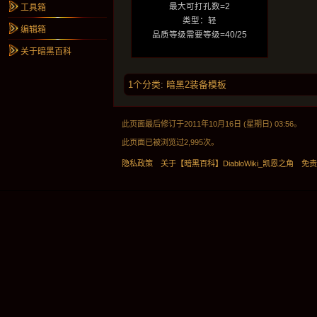
最大可打孔数=2
工具箱
类型：轻
编辑箱
品质等级需要等级=40/25
关于暗黑百科
1个分类
:
暗黑2装备模板
此页面最后修订于2011年10月16日 (星期日) 03:56。
此页面已被浏览过2,995次。
隐私政策
关于【暗黑百科】DiabloWiki_凯恩之角
免